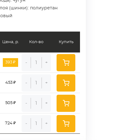
ода): чугун
слоя (шинки): полиуретан
ковый
Цена, р.
Кол-во
Купить
-
+
393 ₽
-
+
453 ₽
-
+
505 ₽
-
+
724 ₽