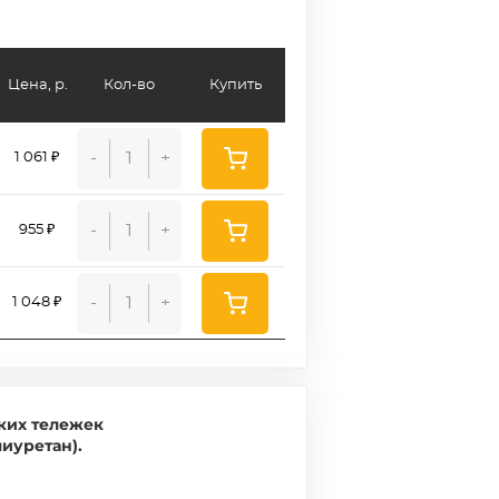
Цена, р.
Кол-во
Купить
-
+
1 061 ₽
-
+
955 ₽
-
+
1 048 ₽
ких тележек
иуретан).