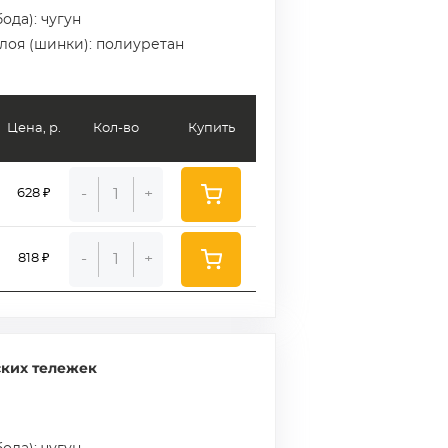
ода): чугун
слоя (шинки): полиуретан
Цена, р.
Кол-во
Купить
-
+
628 ₽
-
+
818 ₽
ских тележек