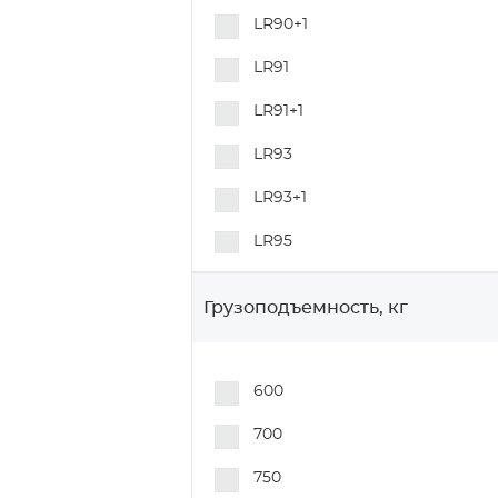
LR90+1
Колеса для автомобильной
промышленности
LR91
Специальные колеса и
LR91+1
аксессуары
LR93
LR93+1
LR95
LR95+1
Грузоподъемность, кг
N50+1
N70
600
N70+1
700
N80
750