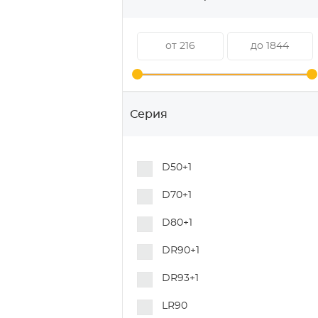
Колеса для медицинского
оборудования
Колеса для мусорных
контейнеров
Колеса для торгового
оборудования
Серия
Колеса для покупательских
тележек
D50+1
Колеса и ролики для
гидравлических тележек
D70+1
Колеса для складского
D80+1
оборудования
DR90+1
Колеса для строительных
лесов
DR93+1
Колеса для пищевого
LR90
оборудования