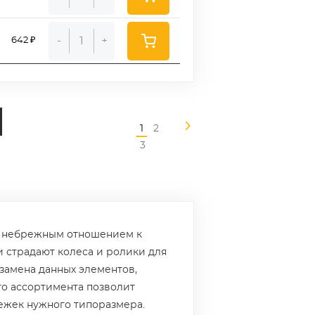
-
+
642 ₽
1
2
3
ь небрежным отношением к
 страдают колеса и ролики для
замена данных элементов,
о ассортимента позволит
лежек нужного типоразмера.