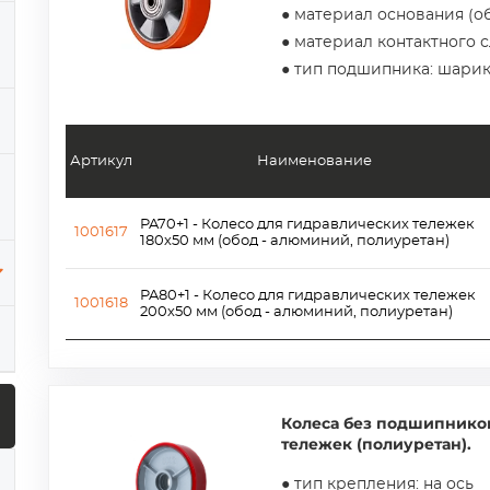
● материал основания (о
● материал контактного 
● тип подшипника: шари
Артикул
Наименование
PA70+1 - Колесо для гидравлических тележек
1001617
180х50 мм (обод - алюминий, полиуретан)
PA80+1 - Колесо для гидравлических тележек
1001618
200х50 мм (обод - алюминий, полиуретан)
Колеса без подшипнико
тележек (полиуретан).
● тип крепления: на ось