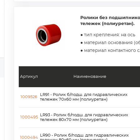
Ролики без подшипнико
тележек (полиуретан).
● тип крепления: на ось
● материал основания (об
● материал контактного 
Артикул
Наименование
LR91 - Ролик б/подш. для гидравлических
1009526
тележек 70х60 мм (полиуретан)
LR93 - Ролик б/подш. для гидравлических
1000495
тележек 80х70 мм (полиуретан)
LR90 - Ролик б/подш. для гидравлических
1000494