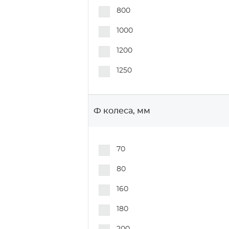
N80+1
800
NR90+1
1000
NR91+1
1200
NR93
1250
NR93+1
P50+1
Ф колеса, мм
P70
P70+1
70
P80-1
80
PA70+1
160
PA80+1
180
Р80+1