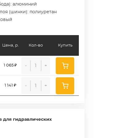
бода): алюминий
слоя (шинки): полиуретан
ковый
Цена, р.
Кол-во
Купить
-
+
1 065 ₽
-
+
1 141 ₽
в для гидравлических