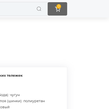
0
ких тележек
ода): чугун
слоя (шинки): полиуретан
ковый