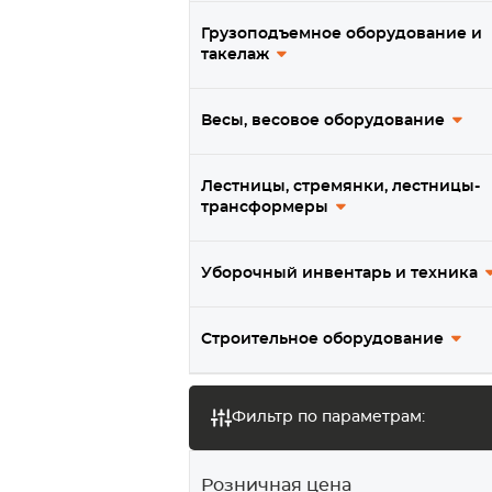
Термостойкие колеса
Грузоподъемное оборудование и
такелаж
Колеса из нержавеющей
стали
Весы, весовое оборудование
Подпружиненные колеса
Колеса для платформенных и
Лестницы, стремянки, лестницы-
большегрузных тележек
трансформеры
Колеса для садовых и
строительных тачек
Уборочный инвентарь и техника
Колеса для мотоблока /
мотокультиватора
Строительное оборудование
Транцевые колеса, тележки
для лодочных моторов
Фильтр по параметрам:
Ролики для ворот
Мебельные колеса и ролики
Розничная цена