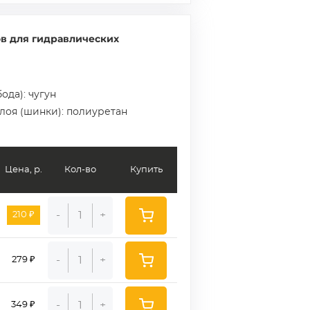
в для гидравлических
ода): чугун
слоя (шинки): полиуретан
Цена, р.
Кол-во
Купить
-
+
210 ₽
-
+
279 ₽
-
+
349 ₽