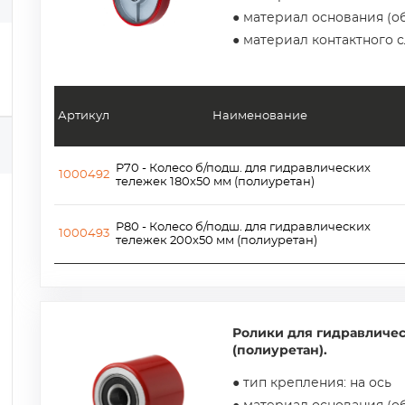
● материал основания (об
● материал контактного 
Артикул
Наименование
P70 - Колесо б/подш. для гидравлических
1000492
тележек 180х50 мм (полиуретан)
P80 - Колесо б/подш. для гидравлических
1000493
тележек 200х50 мм (полиуретан)
Ролики для гидравличе
(полиуретан).
● тип крепления: на ось