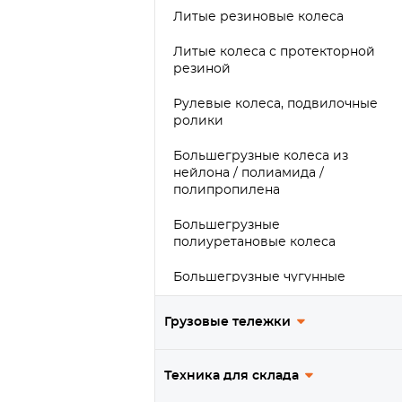
Литые резиновые колеса
Литые колеса с протекторной
резиной
Рулевые колеса, подвилочные
ролики
Большегрузные колеса из
нейлона / полиамида /
полипропилена
Большегрузные
полиуретановые колеса
Большегрузные чугунные
колеса
Грузовые тележки
Большегрузные обрезиненные
колеса
Техника для склада
Сверхбольшегрузные колеса