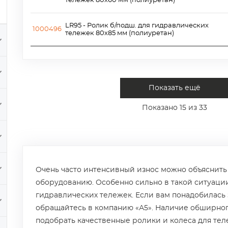
тележек 80х60 мм (полиуретан)
LR95 - Ролик б/подш. для гидравлических
1000496
тележек 80х85 мм (полиуретан)
Показать ещё
Показано
15
из 33
Очень часто интенсивный износ можно объяснит
оборудованию. Особенно сильно в такой ситуации
гидравлических тележек. Если вам понадобилась 
обращайтесь в компанию «А5». Наличие обширног
подобрать качественные ролики и колеса для те